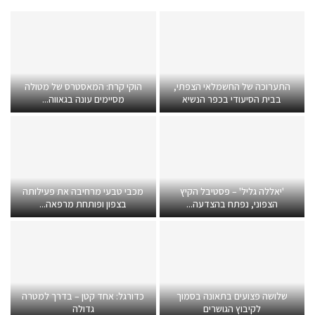
התערוכה של החשמלאי הצפתי,
הוקי קרח: המאסטרס של מטולה
בבית הסיעודי בכפר הנשיא
מסיימים עונה בגאווה...
'יאללה גליל' – פסטיבל הקיץ
מכבי טבעי מרחיבה את פעילותה
הצפוני, נפתח בהצדעה...
בצפון ופותחת מרפאה...
שלושה פצועים בתאונה בסמוך
כדורגל: אחד קטן – בדרך למטרה
לקיבוץ הגושרים
גדולה