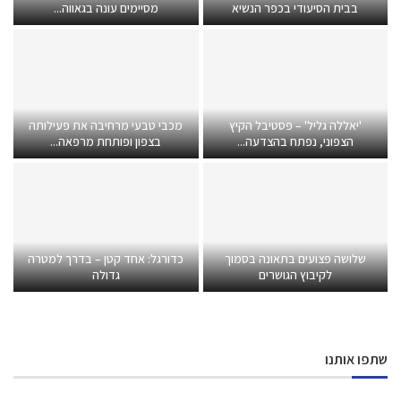
בבית הסיעודי בכפר הנשיא
מסיימים עונה בגאווה...
'יאללה גליל' – פסטיבל הקיץ
מכבי טבעי מרחיבה את פעילותה
הצפוני, נפתח בהצדעה...
בצפון ופותחת מרפאה...
שלושה פצועים בתאונה בסמוך
כדורגל: אחד קטן – בדרך למטרה
לקיבוץ הגושרים
גדולה
שתפו אותנו