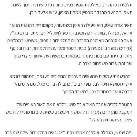
תלמידת כיתה י"ב באולפנת אמית צפת, כזוכת פרס שרת החינוך לשנת
תשפ"ב לנוער מתנדב מצטיין ממחוז הצפון, ע"ש אלעד ריבן.
תאיר אורה טויטו, היא פעילה באופן משמעותי, כקומונרית בתנועת הנוער
אריאל, מנהלת צוות הדרכה ומעבירה פעילויות לילדים, מתנדבת בקק"ל
אשר במסגרתה מארגנת התנדבויות לתלמידות נוספות, משמש כממ"צית
(מדריכת מעורבות צעירה) בבית הספר ומסייעת לתלמידות רבות ובנוסף
מתנדבת יחד עם בנות כיתתה בעמותת בראשית של איסוף מוצרי מזון
ואריזתם עבור משפחות נצרכות.
"התרשמתי עמוקות מהעשיה הערכית והחינוכית הענפה, המהווה דוגמא
אישית ומושא חיקוי לבני נוער רבים", כתב לה ברוכי מגל, מנהל מינהל
חברה ונוער במחוז הצפון במשרד החינוך.
בתגובה לזכיה אמרה תאיר אורה טויטו: "לראות את האור בעיניים של
המקבל נותן הרבה אנרגיות להמשיך ולעשות, עשיית טוב גורמת לי להרגיש
שאני משמעותית בעולם".
יפה שמש, מנהלת אולפנת אמית צפת: "אנו גאים בתלמידות שלנו שמעבר