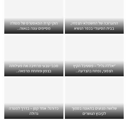
התערוכה של החשמלאי הצפתי,
הוקי קרח: המאסטרס של מטולה
בבית הסיעודי בכפר הנשיא
מסיימים עונה בגאווה...
'יאללה גליל' – פסטיבל הקיץ
מכבי טבעי מרחיבה את פעילותה
הצפוני, נפתח בהצדעה...
בצפון ופותחת מרפאה...
שלושה פצועים בתאונה בסמוך
כדורגל: אחד קטן – בדרך למטרה
לקיבוץ הגושרים
גדולה