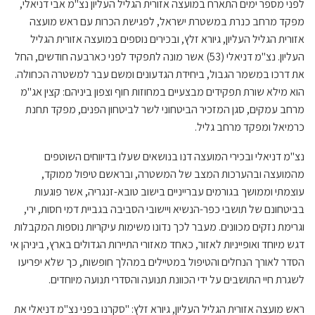
לפני מספר ימים התארח במועצה אזורית הגליל העליון נצ"מ אבי דניאלי,
מפקד מרחב כנרת במשטרת ישראל, לפגישת הכרות עם ראש מועצה
אזורית הגליל העליון, גיורא זלץ, ובכירים נוספים במועצה אזורית הגליל
העליון. נצ"מ דניאלי (53) אשר מונה לתפקיד לפני כארבעה חודשים, החל
את דרכו במשמר הגבול, ביחידת הגדעונים ומשם עבר למשטרה הכחולה.
הוא מילא שורת תפקידים מבצעיים במחוזות חוף וצפון ביניהם: קצין אג"מ
מרחב עמקים, סגן המזכיר הביטחוני לשר לביטחון הפנים, מפקד תחנת
כרמיאל ומפקד מרחב גליל.
נצ"מ דניאלי ובכירי המועצה דנו בנושאים שעלו בדיווחים השוטפים
מהמועצה ובהערכות המצב של המשטרה, ובראשם טיפול ממוקד,
עוצמתי וממושך בגורמים עברייניים בישוב טובא-זנגריה, אשר פוגעות
בביטחונם של תושבי כפר-הנשיא ויישובי הסביבה בגביית דמי חסות, ירי,
וגרימת נזקים מכוונים. מעבר לכך נדונו משימות עיקריות נוספות המקבלות
דגש מיוחד ואופייניות לאזור, כאחד מאזורי התיירות הגדולים בארץ, ביניהן אי
הסדר לאורך הנחלים והטיפול במטיילים במהלך חופשות, כך שלא יפריעו
לשגרת חיי התושבים על ידי הכוונת תנועה והסדרי תנועה מיוחדים.
ראש מועצה אזורית הגליל העליון, גיורא זלץ: "סקרנו בפני נצ"מ דניאלי את