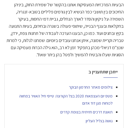
הבעיות המרכזיות המעסיקות אותנו בהקשר של שמירת החוק, ביניהן
החיכוכים בין תושבי כפר הנשיא לבין גורמים פליליים בטובא-זנגריה,
השמירה על ניקיון והסדר לאורך הנחלים, גביית דמי החסות, בעיקר
בחקלאות ובענף הבנייה, שיתופי פעולה בשגרה ובחירום, בעיות התנועה
בקיץ ובחגים ועוד. כמו כן, הבענו הערכה לעבודה של תחנות צפת, ירדן,
טבריה וקריית שמונה, איתן אנחנו עובדים ביומיום. שמחנו לגלות, כי למרות
שנצ"מ דניאלי מכהן בתפקיד זמן לא רב, הוא גילה הכרות מעמיקה עם
הסוגיות שעלו והבטיח להמשיך ולפטל בהן ביתר שאת".
ייתכן שתתעניין ב
צילומים מאתר החרמון הבוקר
מטס יום העצמאות 2020 בצל הקורונה: טייסי חיל האוויר במחווה
לכוחות מגן דוד אדום
תאונת דרכים חזיתית בצומת קדרים
גאווה בגליל העליון