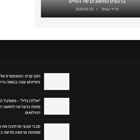
ברגעים החשובים של החיים
על ידי
Shay
2026-06-25
הוקי קרח: המאסטרס של 
מסיימים עונה בגאווה גדו
'יאללה גליל' – פסטיבל הק
נפתח בהצדעה לתושבי הג
המילואים
מכבי טבעי מרחיבה את פע
ופותחת מרפאה חדשה בק