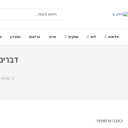
חדשות
לוח
עסקים
ארצי
בריאות
המגזין
ח
דברים
-03-02
-כתבה פרסומית-