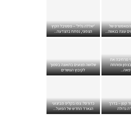
 המאסטרס של
'יאללה גליל' – פסטיבל הקיץ
 עונה בגאווה...
הצפוני, נפתח בהצדעה...
י מרחיבה את
צפון ופותחת
שלושה פצועים בתאונה בסמוך
אה...
לקיבוץ הגושרים
ד קטן – בדרך
כדורסל: צפו בקליפ מביצועי
ה גדולה
הגארד החדש של הפועל...