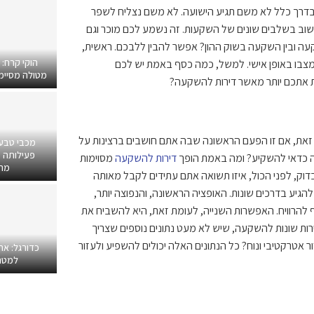
בדרך כלל לא משם תגיע הישועה. לא משם נצליח לשפר
שוב בשלבים שונים של השקעות. זה נשמע לכם מוכר וגם
ה ובין השקעה בשוק ההון? אפשר להבין ללבכם. ראשית,
הוקי קרח:
מצבו באופן אישי. למשל, כמה כסף באמת יש לכם
מטולה מסיימים
ת אתכם יותר מאשר דירות להשקעה?
 זאת, אם זו הפעם הראשונה שבה אתם חושבים ברצינות על
מכבי טבע
פעילותה ב
רה כדאי להשקיע? ומה באמת הופך
דירות להשקעה
מסוימות
מרפ
וק, לפני הכול, איזו תשואה אתם עתידים לקבל מאותה
גיע בדרכים שונות. האופציה הראשונה, והנפוצה יותר,
 להרוויח. האפשרות השנייה, לעומת זאת, היא להשביח את
ירות שונות להשקעה, שיש לא מעט נתונים נוספים שצריך
אטרקטיבי ונוח? כל הנתונים האלה יכולים להשפיע ולעזור
כדורגל: אח
למטר