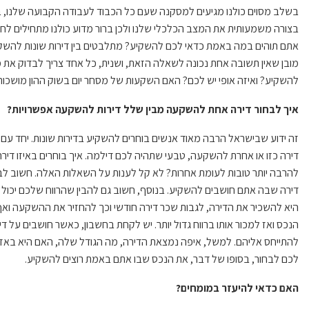
בשלב מסוים כולנו מגיעים למסקנה שעם כל הכבוד לעבודה הקבועה שלנו, 
בצורה משמעותית את המצב הכלכלי שלנו ולכן ברור מדוע כולנו מתחילים לח
אתם תוהים במה באמת כדאי לכם להשקיע? מתלבטים בין דירות שונות להשקע
מובן שאין תשובה אחת נכונה לשאלה הזאת, ושנית, כל אחד צריך לבדוק את 
להשקיע? ואיזה אופי יש לכם? האם השקעות של מסחר יום בשוק ההון מושכו
איך לבחור דירה אחת להשקעה מבין שלל דירות להשקעה אפשרויות?
זה ידוע שבישראל הרבה מאוד אנשים בוחרים להשקיע בדירות שונות. יחד עם
דירה כזו או אחרת להשקעה, טבעי שתהיה לכם דילמה. איך בוחרים באיזו די
להרבה יותר טובות לעומת אחרות? לא קל לענות על השאלות האלה. חשוב לבד
דירה שבה אתם חושבים להשקיע. בנוסף, חשוב גם להבין שהרווח שלכם יכול לה
היא להשכיר את הדירה, לגבות שכר דירה חודשי וכך להחזיר את ההשקעה ואף
הנכס ואז למכור אותו ברווח גדול יותר. יש לקחת בחשבון, כאשר חושבים על ד
להתייחס אליהם. למשל, איפה נמצאת הדירה, מה הגודל שלה, האם היא באזור 
לכם לבחור, בסופו של דבר, את הנכס שבו אתם באמת רוצים להשקיע.
האם כדאי להיעזר במומחים?