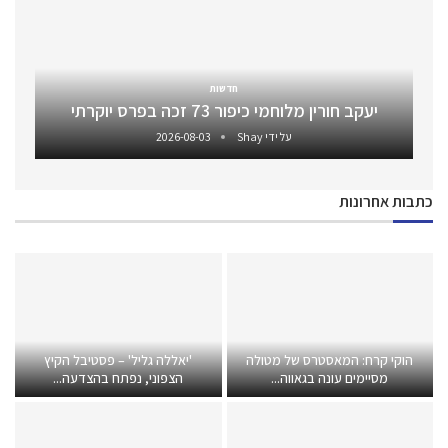
חדשות
יעקב חורין מלוחמי כיפור 73 זכה בפרס יוקרתי
על ידי
Shay
2026-08-03
כתבות אחרונות
הוקי קרח: המאסטרס של מטולה
'יאללה גליל' – פסטיבל הקיץ
מסיימים עונה בגאווה...
הצפוני, נפתח בהצדעה...