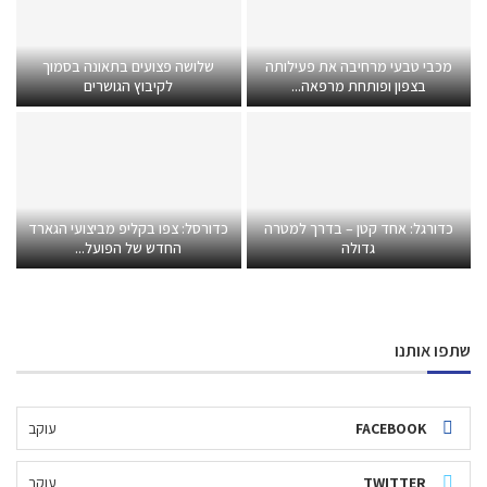
מכבי טבעי מרחיבה את פעילותה
שלושה פצועים בתאונה בסמוך
בצפון ופותחת מרפאה...
לקיבוץ הגושרים
כדורגל: אחד קטן – בדרך למטרה
כדורסל: צפו בקליפ מביצועי הגארד
גדולה
החדש של הפועל...
שתפו אותנו
FACEBOOK
עוקב
TWITTER
עוקב