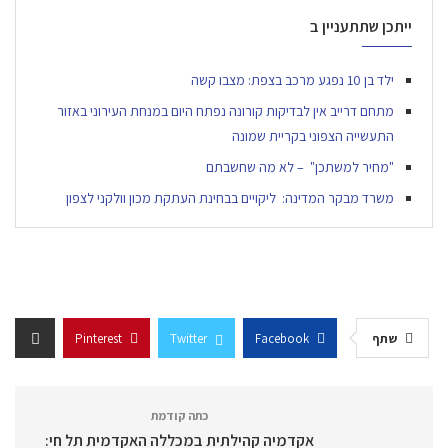
ייתכן שתתעניין ב
ילד בן 10 נפגע מרכב בצפת: מצבו קשה
מתחם דרייב אין לבדיקות קורונה נפתח היום במנחת העירוני באזור
התעשייה הצפוני בקריית שמונה
‭"‬מחיר‭ ‬למשתכן" ‬ – לא‭ ‬מה‭ ‬שחשבתם
משרד מבקר המדינה: ליקויים בבחינת העתקת מכון וולקני לצפון
שתף
Facebook
Twitter
Pinterest
כתה קודמת
אקדמיה קהילתית במכללה האקדמית תל חי: