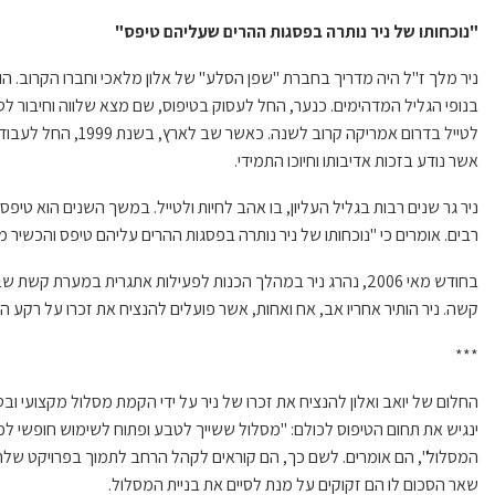
"
נוכחותו
של
ניר
נותרה
בפסגות
ההרים
שעליהם
טיפס
"
ניר מלך ז
"
ל היה מדריך בחברת
"
שפן הסלע
"
של אלון מלאכי וחברו הקרוב
.
הו
בנופי הגליל המדהימים
.
כנער
,
החל לעסוק בטיפוס
,
שם מצא שלווה וחיבור ל
לטייל בדרום אמריקה קרוב לשנה
.
כאשר שב לארץ
,
בשנת
1999,
החל לעבוד
אשר נודע בזכות אדיבותו וחיוכו התמידי
.
ניר גר שנים רבות בגליל העליון
,
בו אהב לחיות ולטייל
.
במשך השנים הוא טיפס
רבים
.
אומרים כי
"
נוכחותו של ניר נותרה בפסגות ההרים עליהם טיפס והכשיר מ
בחודש מאי
2006,
נהרג ניר במהלך הכנות לפעילות אתגרית במערת קשת שב
קשה
.
ניר הותיר אחריו אב
,
אח ואחות
,
אשר פועלים להנציח את זכרו על רקע ה
***
החלום של יואב ואלון להנציח את זכרו של ניר על ידי הקמת מסלול מקצועי ובט
ינגיש את תחום הטיפוס לכולם
: "
מסלול ששייך לטבע ופתוח לשימוש חופשי לכל
המסלול
",
הם אומרים
.
לשם כך
,
הם קוראים לקהל הרחב לתמוך בפרויקט של
שאר הסכום לו הם זקוקים על מנת לסיים את בניית המסלול
.