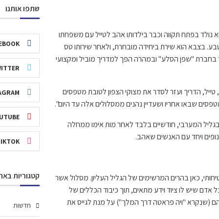
שתפו אותנו
א נולד בפתח תקווה וכבר בילדותו אהב לטייל עם משפחתו
EBOOK
טבע
.
בצבא הוא שירת ביחידה מובחרת
,
ולאחר שירותו טס
 בחברת
"
שפן הסלע
"
ובמהרה הפך למדריך מוביל ומקצועי
ITTER
,
טייל
,
הדריך ועזר לסדר את מצוקי הצפון לטובת מטפסים
AGRAM
טפסים שבאו אחריו ושעדיין נהנים ממסלולים אלה עד היום
".
UTUBE
גליל המערבי
,
חודשיים בלבד לאחר מות אימו ממחלה
נופים ויחד עם האנשים שאהב
.
TIKTOK
קטגוריות באת
יחותי
,
כאן בהרים המרשימים של הגליל העליון
.
מסלול אשר
 אדם שיש לו ציוד וידע מתאים
,
תוך כיבוד הכללים של
הם
(
שנקרא
"
ויה פראטה דרך המלך
")
על מנת לגייס את
חדשות