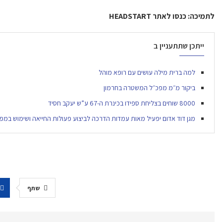
לתמיכה
:
כנסו
לאתר
HEADSTART
ייתכן שתתעניין ב
למה ברית מילה עושים עם רופא מוהל
ביקור מ״מ מפכ״ל המשטרה בחרמון
8000 שוחים בצליחת ספידו בכינרת ה-67 ע”ש יעקב חסיד
מגן דוד אדום יפעיל מאות עמדות הדרכה לביצוע פעולות החייאה ושימוש במפע
שתף