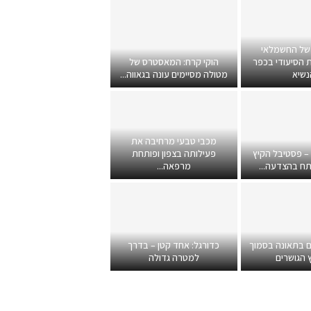
של החשמלאי
 הסיעודי בכפר
הוקי קרח: המאסטרס של
נשיא
מטולה מסיימים עונה בגאווה...
מכבי טבעי מרחיבה את
 – פסטיבל הקיץ
פעילותה בצפון ופותחת
תח בהצדעה...
מרפאה...
ם בתאונה בסמוך
כדורגל: אחד קטן – בדרך
 הגושרים
למטרה גדולה