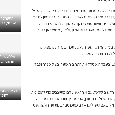
כניקה של סיוע ואבטחה
.
אותה טכניקה מאפשרת למטייל
ת כבל פלדה הפרוס לאורך כל המסלול
.
כיום ניתן למצוא
התערוכה 
הצפתי, בבית
מטיילים
,
ואשר מושכים קהל מגוון בכל הגילאים ובכל
ה
זמים גליליים
,
יואב רותם ואלון מלאכי
,
ממש כאן בגליל
ים את המותג
"
שפן הסלע
",
תכנן ובנה חלק מפארקי
לעבודות גובה מסובכות
.
'יאללה גליל'
הצפוני, נפ
בעבר הוא ניהל את התחום האתגרי בצוק מנרה ועבד
שלושה פצועי
ר חדש בישראל
.
עם אור ראשון
,
הם מתייצבים כדי לתכנן את
לקיבוץ
מהמסלול כבר מוכן
,
אבל עדיין נותרה עוד המון עבודה
.
ז
"
ל
.
באם יגיעו ליעד
–
הם מתכננים לבנות את חלקו השני