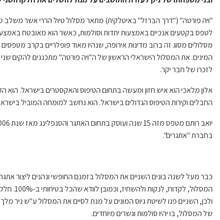
"
ויה פורטה
" ("
דרך הברזל
"
באיטלקית
)
מתאר מסלול טיול הררי אשר משלב ט
לטפס בקטעים אנכיים באמצעות יתדות וסולמות
,
כאשר הוא מאובטח באמצעו
מסלולים מסוג זה ברוב מדינות אירופה
,
שנהיו מאוד פופלריים בקרב מטפסים ו
המינים
.
את המסלול הישראלי הראשון של ה
"
ויה פורטה
"
מתכננים להקים שני י
לזכרו של חבר יקר
.
אלון מלאכי הוא איש חזון ומעשה בתחום הטיפוס והאקסטרים בישראל
.
הוא הק
החבלים וקירות הטיפוס הגדולים בישראל
.
הוא נחשב למומחה המוביל בישראל 
יואב רותם מטפס מזה
15
שנה ועוסק בתחום האתגר והסנפלינג מאז שנת
2006.
בחברת
"
אתגרים
".
כבר מעל לשנה בונים השניים את המסלול בזמנם החופשי ונהנים ליצור אתג
המסלול
,
לקדוח
,
לנקות ולהשחיז
,
וכמובן לוודא שהכל בטיחותי ב
-100%.
חלק 
ולכן
,
השניים פנו לשיטת גיוס המונים על מנת לסיים את המסלול ע
"
ש ניר מלך 
של המסלול
,
בו יהיו סולמות וגשרים מיוחדים
.