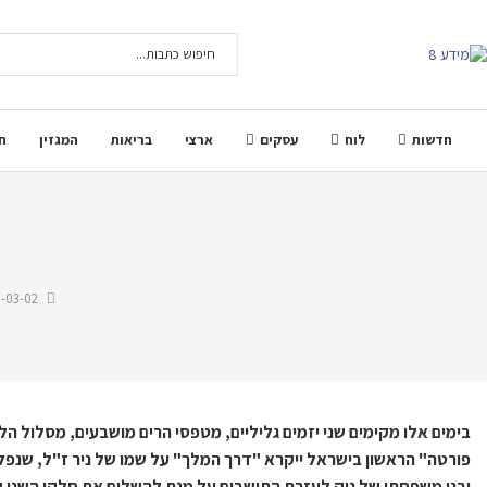
חדשות
לוח
עסקים
ארצי
בריאות
המגזין
ח
-03-02
בימים
אלו
מקימים
שני
יזמים
גליליים
,
מטפסי
הרים
מושבעים
,
מסלול
הלי
פורטה
"
הראשון
בישראל
ייקרא
"
דרך
המלך
"
על
שמו
של
ניר
ז
"
ל
,
שנפל
ובני
משפחתו
של
ניק
לעזרת
התושבים
על
מנת
להשלים
את
חלקו
השני
ש