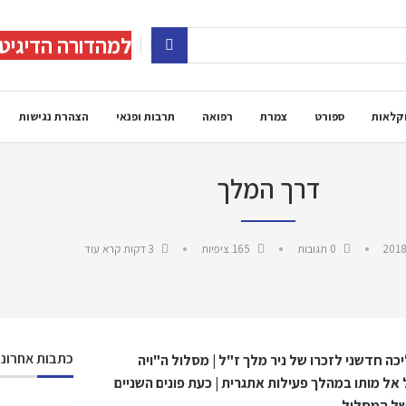
למהדורה הדיגיט
קלאות
ספורט
צמרת
רפואה
תרבות ופנאי
הצהרת נגישות
דרך המלך
2018
0 תגובות
165
ציפיות
3 דקות קרא עוד
כתבות אחרונו
כה
חדשני
לזכרו
של
ניר
מלך
ז
"
ל
|
מסלול
ה
"
ויה
אל
מותו
במהלך
פעילות
אתגרית
|
כעת
פונים
השניים
ל
המסלול