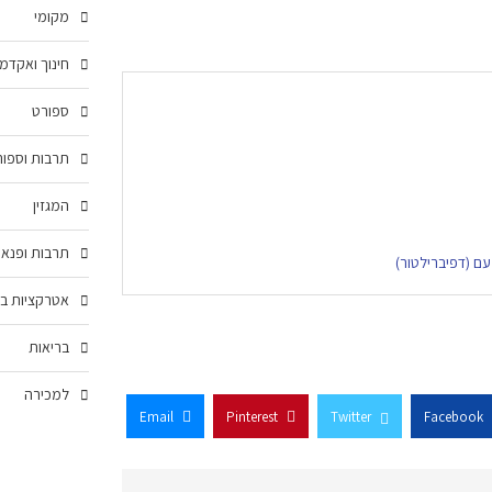
מקומי
חינוך ואקדמ
ספורט
תרבות וספור
המגזין
תרבות ופנאי
ם (דפיברילטור)
אטרקציות בצ
בריאות
למכירה
Email
Pinterest
Twitter
Facebook