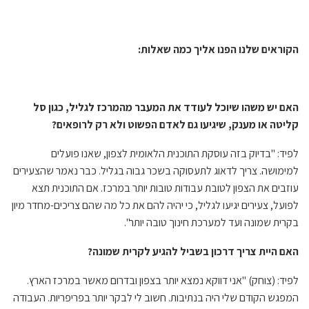
הקוראים שלנו הפנו אליך כמה שאלות:
האם יש משהו שיוכל לעודד את המעבר מהמרכז לגליל, כגון סל
קליטה או מענק, שיגיעו גם לאדם הפשוט ולא רק לרופאים?
לפיד: "בדיוק בזה עוסקת התוכנית הלאומית לצפון, שאנו פועלים
למימושה. צריך לדאוג לתעסוקה בשכר גבוה בגליל. כבר נאמר שהצעירים
עוזבים את הצפון לטובת עבודות טובות יותר במרכז. אם התוכנית תצא
לפועל, צעירים יגיעו לגליל, כי יהיה להם את כל מה שהם צריכים-מחדר מיון
בקרית שמונה ועד למערכת חינוך טובה יותר".
האם היית צריך דרכון בשביל להגיע לקרית שמונה?
לפיד: (צוחק) "אני דווקא נמצא יותר בצפון ובדרום מאשר במרכז הארץ.
המפגש הקודם שלי היה בנתיבות. חשוב לי לבקר יותר בפריפריות. העבודה