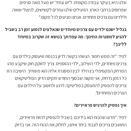
שלנו היא בעיקר עבודה מקומית. ל'יש עתיד' יש מעל מאה סניפים
שפרוסים ברחבי הארץ. הפעילים שלנו עוזרים לקשישים, לניצולי שואה
ולילדים עם צרכים מיוחדים. אנחנו מגיעים לכל מקום."
בגליל ישנם ילדים עם צרכים מיוחדים שנאלצים לנסוע זמן רב בשביל
להגיע למסגרות החינוך. מה עמדתך בנושא זה שקרוב במיוחד
לליבך?
לפיד: "זה ממש חמור. הגשתי בקשה לדיון בכנסת שיעסוק בילדים עם
צרכים מיוחדים, ילדי השילוב, ילדי ההוספיס. צריך לחוקק חוק שיקבע מהו
המרחק המקסימלי בין הילד לבין המסגרת אליה הוא משתייך. הישיבה הזו
כל הזמן נדחית, אני מקווה שבסוף החודש יתקיים הדיון. הפוליטיקאים
צריכים להפסיק להתעסק בפוליטיקה לרגע ולחשוב על הילדים עם
הצרכים המיוחדים".
איך נפסיק להרגיש פראיירים?
לפיד: "תדעו שהכוח הוא בידיכם. בשביל להפסיק להיות פראיירים,
התושבים צריכים לעבוד ביחד איתנו, לחלוק את הכוח הזה. אני בדיוק