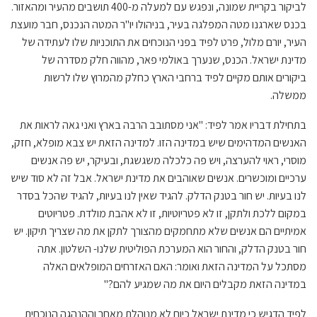
לביקור בקריית שמונה, ונפגש עם למעלה מ-400 תושבים מהעיר ומהאזור.
בכנס שארגנו מטה המפלגה בעיר, בניהולו יו"ר המטה הנכנס, חבר מועצת
העיר, יורם מלול, פרט לפיד בפני הנוכחים את התוכניות שלו לעתידה של
מדינת ישראל. הכנס, שנערך באולמי פאר, מהווה חלק מסדרה של
ביקורים אותם מקיים לפיד ברחבי הארץ כחלק מהמרוץ שלו לרשות
ממשלה.
בתחילת דבריו אמר לפיד: "אני מסתובב הרבה בארץ ואני גאה לראות את
האנשים המדהימים שיש במדינה הזו. למדינה הזאת יש צבא מופלא, חזק,
מוסרי, ראוי להערצה, ויש פה כלכלה משגשגת, ובעיקר, יש פה אנשים
ערכיים ומוכשרים. אנשים שאוהבים את מדינת ישראל. אבל זה לא סוד שיש
לנו בעיות. יש חור בטנק הדלק. להגיד שאין לנו בעיות, להגיד שהכל בסדר
במקום ללכת ולתקן, זו לא פטריוטיות, זו לא אהבת מולדת. פטריוטים
אמיתיים הם אנשים שלא מתחמקים מהצורך לתקן את מה שצריך תיקון. יש
חור בטנק הדלק, והחור הוא המערכת הפוליטית שלנו- השלטון. אתה
מסתכל על המדינה הזאת ואומר: האם האזרחים המופלאים האלה
במדינה הזאת מקבלים היום את מה שמגיע להם?"
לפיד הדגיש כי מדינת ישראל כיום לא מנוהלת מאחר וההנהגה הנוכחית