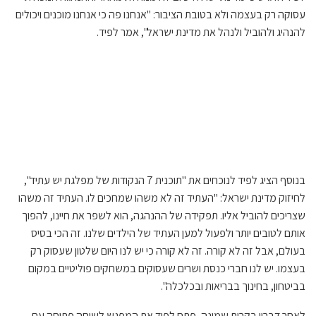
עסוקה רק בעצמה ולא בטובת הציבור: "אנחנו פה כי אנחנו מוכנים ויכולים
להנהיג ולהוביל ולנהל את מדינת ישראל", אמר לפיד.
בנוסף הציג לפיד לנוכחים את "תוכנית 7 הנקודות של מפלגת יש עתיד",
לחיזוק מדינת ישראל: "העתיד זה לא משהו שמחכים לו. העתיד זה משהו
שצריכים להוביל אליו. תפקידה של ההנהגה, הוא לשפר את חיינו, להפוך
אותם לטובים יותר ולפעול למען העתיד של הילדים שלנו. זה הכי בסיס
בעולם, אבל זה לא קורה. זה לא קורה כי יש לנו היום שלטון שעסוק רק
בעצמו. יש לנו חברי כנסת ושרים שעסוקים במשחקים פוליטיים במקום
בביטחון, בחינוך בבריאות ובכלכלה".
לאחר דבריו בקרית שמונה, פתח לפיד את המפגש לשיחה פתוחה עם