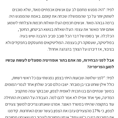
לפיד: "היה מפגש מחמם לב עם אנשים אכפתיים מאוד, שלא מוכנים
לשתוק יותר על כך שהממשלה שכחה את קיומם. באמת שהמפגש היה
ברמה גבוהה מאוד. אנשים חכמים העלו שאלות חכמות והצלחתי לשמוע
אותם יותר מאשר את עצמי. העלו שאלות בנושא הביטחון, החינוך,
הכלכלה. אך בסופו של דבר הכל סובב סביב ההבנה שיש בעיה
בפוליטיקה, שעסוקה רק בעצמה. הפוליטיקאים מתעסקים בתפקידים ולא
בציבור, אז דיברנו על הצורך בהנהגה אחרת".
אבל לפני הבחירות, מה אתם בתור אופוזיציה מסוגלים לעשות עכשיו
למען הפריפריה?
לפיד: "לפני שלושה שבועות הייתי בצפון. נפגשתי עם כל ראשי רשויות,
כולל אילן שוחט ובני בן מובחר. ישבו כולם סביב שולחן אחד לגמרי המומים.
במשך שנתיים הם בנו תכנית לאומית לצפון, שבבוקר עפה מתקציב
המדינה, ואף אחד אפילו לא אמר להם למה. העבודה על התוכנית התחילה
עוד בתקופה שהייתי במשרד האוצר. אמרנו שאנחנו צריכים למשוך צעירים
לצפון, כי 17% מהצעירים עזבו את הצפון בעשר שנים האחרונות. קידמנו
את התוכנית הזו כי ב'יש עתיד' אנחנו מחויבים לציבור כמו שאנחנו מחויבים