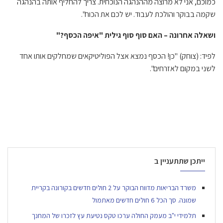
כמוכם, אני לא מרוצה מההנהגה הנוכחית. צריך להחליף אותה בהנהגה
שקמה בבוקר והולכת לעבוד. יש לכם את הכוח".
ושאלה אחרונה – האם סוף סוף גילית "איפה הכסף?"
לפיד: (צוחק) "כן! הכסף נמצא אצל הפוליטיקאים שמחלקים אותו אחד
לשני במקום לאזרחים".
ייתכן שתתעניין ב
משרד הבריאות מדווח הבוקר על 2 חולים חדשים בקורונה בקריית
שמונה. סך הכל 6 חולים חדשים מאתמול
תלמידי י"ב מעמק החולה ערכו טקס נטיעת עץ לזכרו של המחנך