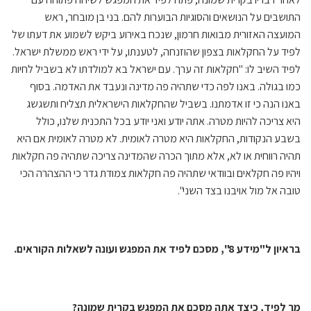
התושבים על הנושאים והסוגיות הבוערות להם. בני בן מובחר, ראש
המועצה האזורית מבואות חרמון, שנכח באירוע ביקש לשמוע את דעתו של
לפיד על החקלאות בצפון שהוזנחה, לטענתו, על ידי ראש ממשלת ישראל.
לפיד השיב לו: "חקלאות זה ערך. עם ישראל בא למולדתו לא בשביל לחיות
כמו בגולה. באנו לפה כדי שתהיה פה מדינה ונעבד את האדמה. בסוף
באנו הנה כי זו אדמתנו. בשביל שהחקלאות הישראלית תצליח ותשגשג
היא צריכה להיות מטרה. אתה יודע ואני יודע בכל התכנית שלנו, כולל
בשבע הנקודות, החקלאות היא מטרה לאומית. לא מטרה לאומית אם היא
תהיה רווחית או לא, אלא מתוך הכרה שהמדינה צריכה שתהיה פה חקלאות
ויהיו פה חקלאים ובוודאי שתהיה פה חקלאות צמודת גדר כי ההצהרה הכי
טובה אל מול אויבנו בצד השני".
בראיון ל"מידע 8", מסכם לפיד את המפגש ועונה לשאלות הקוראים.
מר לפיד, כיצד אתה מסכם את המפגש בקרית שמונה?