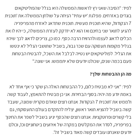
לפיד: "הסיבה שאני רץ לראשות הממשלה היא בגלל שהפוליטיקאים
בוגדים באזרחים. מפלגת 'יש עתיד' הניחה על שולחן הממשלה את 'תוכנית
7 הנקודות', שהיא תוכנית מעשית. תוכנית שתדאג לאזרח מהפריפריה
להגיע לתואר שני בחינם ואז הוא לא יזדקק לעזרת הממשלה, כי יהיו לו את
הכלים לדאוג לעצמו ולהרוויח הרבה כסף. כמו כן, צריכים לדאוג לכך שיהיו
בגליל מקומות תעסוקה עם שכר גבוה, בשביל שתושבי הגליל לא ינטשו
את הגליל. לפוליטיקאים יש נטייה לבלבל את השכל, להבטיח הבטחות
פעם בכמה שנים, שכולנו יודעים שלא יתממשו. אני שונה."
מה הן ההבטחות שלך?
לפיד: "אני לא מבטיח כלום, כל ההבטחות האלה הן שקר כי אף אחד לא
באמת יודע מה יהיה בסוף הבחירות. אני כן מבטיח להתאמץ, לעבוד קשה
ולממש את 'תוכנית 7 הנקודות'. אנחנו רוצים שאדם מקרית שמונה, שעבד
קשה בשביל להוציא תואר ראשון, יצליח להתקדם בעולם התעסוקתי, גם
בלי קשרים ופרוטקציות. אנחנו רוצים שהכסף יגיע בשביל לשפר את החינוך
בפריפריה, לסדר את המקלטים במקרה של אירועים ביטחוניים וכו', וכולם
יודעים שאנחנו עובדים קשה מאוד בשביל זה".