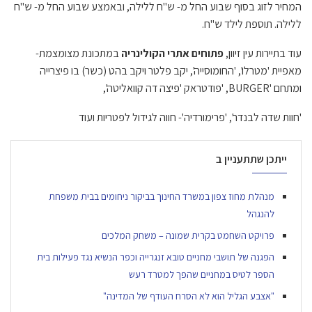
המחיר לזוג בסוף שבוע החל מ- ש"ח ללילה, ובאמצע שבוע החל מ- ש"ח
ללילה. תוספת לילד ש"ח.
עוד בתיירות עין זיוון,
פתוחים אתרי הקולינריה
במתכונת מצומצמת-
מאפיית 'מטרלו', 'החומוסייה', יקב פלטר ויקב בהט (כשר) בו פיצרייה
ומתחם 'BURGER, 'פודטראק 'פיצה דה קוואליטה',
'חוות שדה לבנדר', 'פרימורדיה'- חווה לגידול לפטריות ועוד
ייתכן שתתעניין ב
מנהלת מחוז צפון במשרד החינוך בביקור ניחומים בבית משפחת
להנגהל
פרויקט השחמט בקרית שמונה – משחק המלכים
הפגנה של תושבי מחניים טובא זנגרייה וכפר הנשיא נגד פעילות בית
הספר לטיס במחניים שהפך למטרד רעש
"אצבע הגליל הוא לא הסרח העודף של המדינה"