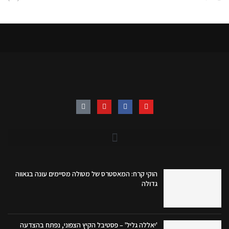
הוקי קרח: המאסטרס של מטולה מסיימים עונה בגאווה
גדולה
'יאללה גליל' – פסטיבל הקיץ הצפוני, נפתח בהצדעה