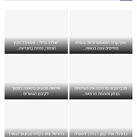
הוקי קרח: המאסטרס של מטולה
'יאללה גליל' – פסטיבל הקיץ
מסיימים עונה בגאווה...
הצפוני, נפתח בהצדעה...
מכבי טבעי מרחיבה את פעילותה
שלושה פצועים בתאונה בסמוך
בצפון ופותחת מרפאה...
לקיבוץ הגושרים
כדורגל: אחד קטן – בדרך למטרה
כדורסל: צפו בקליפ מביצועי הגארד