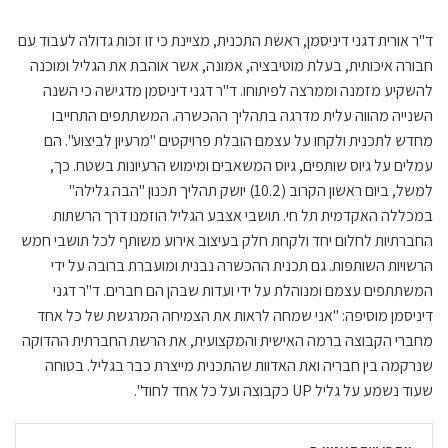
ד"ר אורית דגני דיניסמן, ראשת התכנית, מציינת כי זו זכות גדולה לעבוד עם
חבורה איכותית, בעלת מוטיבציה, אמונה, אשר אוהבת את הגליל ומוכנה
להשקיע מזמנה וממרצה לפיתוחו. ד"ר דגני דיניסמן מדגישה כי השנה
השנייה מהווה עלית מדרגה בתהליך ההכשרה. המשתתפים התחייבו
מחדש לתכנית ולקחו על עצמם הובלת פרויקטים "מרעיון לביצוע". הם
עמלים על גיוס שותפים, גיוס המשאבים ומימוש הרעיונות בשטח. כך,
למשל, ביום ראשון הקרוב (10.2) יושק תהליך תכנון "הבה גלילה"
במכללה האקדמית תל חי. תושבי אצבע הגליל הוזמנו דרך הרשתות
החברתיות לחלום יחד ולקחת חלק בעיצוב אירוע משותף לכל תושבי חמש
הרשויות השותפות. גם תכנית ההכשרה נבנית ומועברת ברובה על ידי
המשתתפים עצמם ומנוהלת על ידי ועדות שבהן הם חברים. ד"ר דגני
דיניסמן מוסיפה: "אני שמחה לראות את הצמיחה המרגשת של כל אחד
מחברי הקבוצה ברמה האישית והמקצועית, את הרשת החברתית ההדוקה
שנרקמה בין חבריה ואת האדוות שהתכנית מייצרת כבר בגליל. בטוחה
שעוד נשמע על גליל UP כקבוצה ועל כל אחד לחוד".