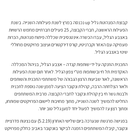
קבוצת המנהיגות גליל up נכנסה במרץ לשנת פעילותה השנייה. בשנת
הפעילות הראשונה, חברי הקבוצה, 25 פעילים חברתיים מחמש הרשויות
באצבע הגליל, עברו הכשרה אינטנסיבית שכללה פיתוח מנהיגות, הכרות
מעמיקה עם האזור וקברניטיו, קורס דירקטורים ועיצוב פרויקטים מחוללי
שינוי באצבע הגליל.
התכנית הוזנקה על ידי שותפות קנדה – אצבע הגליל, בניהול המכללה
האקדמית תל חי ובשותפות מט"י צפון הגליל. לאחר תום שנת הפעילות
הראשונה, לאור שביעות הרצון הגבוהה של משתתפי התכנית והשותפים
ולאור הצלחתה הרבה, קהילת ונקובר הציעה לממן שנה נוספת לתכנית
ולבנות גשר חי בין קהילת ונקובר לחברי הקבוצה. מרבית המשתתפים
החליטו להמשיך לשנה השנייה, מתוך מחויבות ליישום הפרויקטים שפותחו,
ומתוך רצון עז להמשיך לפעול יחד למען גליל טוב יותר.
בפגישה מרגשת שנערכה ביום שלישי האחרון (5.2.19) עם נציגות פדרציית
ונקובר, קיבלו המשתתפים הזמנה לביקור בוונקובר באביב כחלק מפרויקט