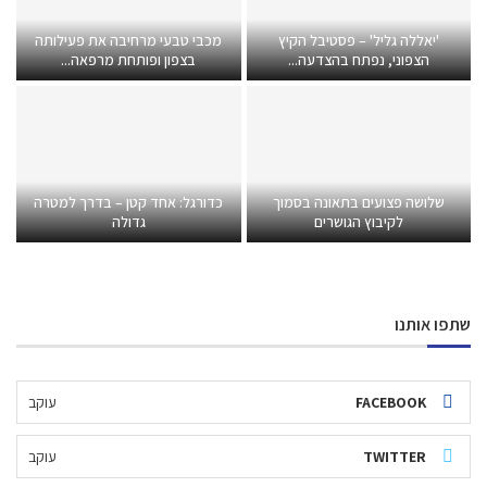
'יאללה גליל' – פסטיבל הקיץ
מכבי טבעי מרחיבה את פעילותה
הצפוני, נפתח בהצדעה...
בצפון ופותחת מרפאה...
שלושה פצועים בתאונה בסמוך
כדורגל: אחד קטן – בדרך למטרה
לקיבוץ הגושרים
גדולה
שתפו אותנו
FACEBOOK
עוקב
TWITTER
עוקב