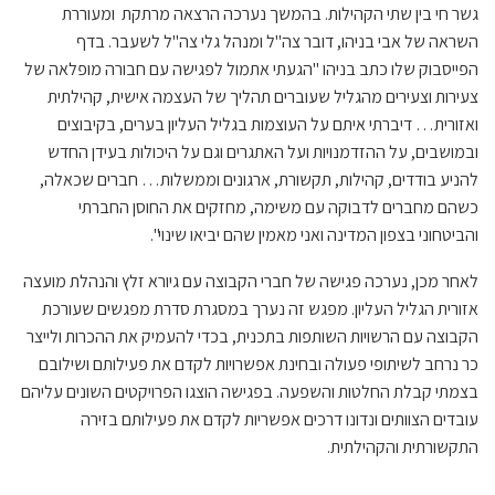
גשר חי בין שתי הקהילות. בהמשך נערכה הרצאה מרתקת ומעוררת
השראה של אבי בניהו, דובר צה"ל ומנהל גלי צה"ל לשעבר. בדף
הפייסבוק שלו כתב בניהו "הגעתי אתמול לפגישה עם חבורה מופלאה של
צעירות וצעירים מהגליל שעוברים תהליך של העצמה אישית, קהילתית
ואזורית… דיברתי איתם על העוצמות בגליל העליון בערים, בקיבוצים
ובמושבים, על ההזדמנויות ועל האתגרים וגם על היכולות בעידן החדש
להניע בודדים, קהילות, תקשורת, ארגונים וממשלות… חברים שכאלה,
כשהם מחברים לדבוקה עם משימה, מחזקים את החוסן החברתי
והביטחוני בצפון המדינה ואני מאמין שהם יביאו שינוי".
לאחר מכן, נערכה פגישה של חברי הקבוצה עם גיורא זלץ והנהלת מועצה
אזורית הגליל העליון. מפגש זה נערך במסגרת סדרת מפגשים שעורכת
הקבוצה עם הרשויות השותפות בתכנית, בכדי להעמיק את ההכרות ולייצר
כר נרחב לשיתופי פעולה ובחינת אפשרויות לקדם את פעילותם ושילובם
בצמתי קבלת החלטות והשפעה. בפגישה הוצגו הפרויקטים השונים עליהם
עובדים הצוותים ונדונו דרכים אפשריות לקדם את פעילותם בזירה
התקשורתית והקהילתית.