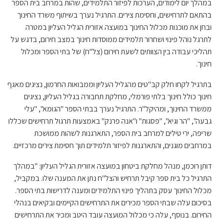
במהלך יום לימודים, הערכות לפיזור התלמידים, שהות במרחב בית הספר
בהתאם לתרחישים, וחסימת צירים. התרגיל נערך בשיתוף משרד החינוך
ובחן את מוכנות מכלול החינוך במועצה אזורית הגליל העליון במטרה
לתרגל נוהל פינוי ושחרור תלמידים ממוסדות חינוך במצב חירום, בדגש על
תהליכי עבודה בין הצוותים לשעת חירום (צל"ח) של בתי הספר ומכלול
חינוך.
בתרגיל לקחו חלק קב"טים מהגליל העליון וממבואות החרמון, נציגים מאגף
חינוך כולל חינוך בלתי פורמלי, מחלקת תחבורה בגליל העליון, נציגים
ממשרד החינוך, ומהיקל"ר. התרגיל נערך בבתי הספר "הגומא", "עלי
גבעה", "הר וגיא", "פסגות" ו"אנה פרנק" באמצעות תרגול תרחישים שכללו
שריפה, ירי טילים למרחב בית הספר, התארגנות לשהות ממושכת
במרחבים מוגנים, והתארגנות לפיזור תלמידים תוך חסימת צירים מרכזיים.
דותן רוכמן, מנהל מחלקת ביטחון במועצה אזורית הגליל העליון: "במהלך
התרגיל כל בית ספר קיבל תרחיש והצל"ח נתן את המענה שלו. במקביל,
מכלול החינוך עסק בתהליך פינוי התלמידים ומענה לדרישות בתי הספר.
בסיכום עלה שבתי הספר מכירים את התרחישים הקיימים ובקיאים בנהלי
החירום. בנוסף, עלה כי מכלול המועצה עובד היטב ומכיר את התרחישים