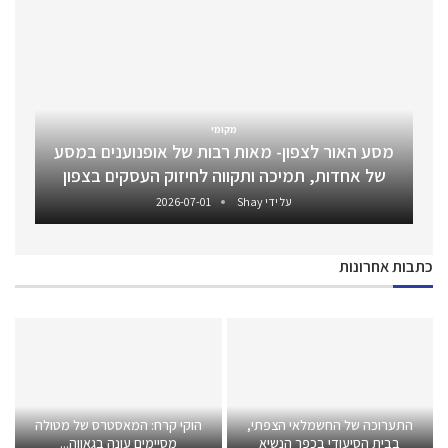
מקומי
מסע האור לצפון- מאות רבות של אופנוענים במסע
של אחדות, תמיכה ותקווה לחיזוק העסקים בצפון
על ידי
Shay
2026-07-01
כתבות אחרונות
התערוכה של החשמלאי הצפתי,
הוקי קרח: המאסטרס של מטולה
בבית הסיעודי בכפר הנשיא
מסיימים עונה בגאווה...