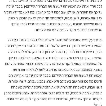
את השעה הראשונה לפעילות בנושא בבית הספר מתוך מחוייבות לתת
לכל אחד ואחת את האפשרות לעשות את הבחירות שלהם-ן ובלבד שיקחו
על כך את האחריות. אין לנו שום זכות לומר מה נכון ומה לא אמר זלץ והוסיף
כי לשתי אמהות, לשני אבות, למשפחה חד הורית יש את הזכות והיכולת
להיות משפחה תומכת , אוהבת ומחנכת וכי אנחנו חייבים להבין ולחנך
שהשונות בינינו היא מקור לעוצמה ולא סיבה לפחד.
גיורא זלץ, ראש המועצה: "אני חושב שאיננו יכולים לעבור לסדר היום על
האמירות של שר החינוך בנושא הלהט"בים. מעבר לנושא האישי, לפגיעה
בערך השוויון ובזכות לכבוד, דומה כי יש כאן אי הבנה, שלא לומר פגיעה
ממשית בערך הדמוקרטיה ובזכות לבחירה חופשית. פניתי לצוותי החינוך
של המועצה וביקשתי להקדיש את השעה הראשונה בבתי הספר לפעילות
בנושא. כמועצה וכבני אדם אנחנו מחוייבים לתת לכל אחד ואחת את
האפשרות לעשות את הבחירות שלהם ובלבד שיקחו על כך אחריות. הם
יודעים מה נכון ומה טוב בשבילם ולא אנחנו נקבע עבורם. לשתי אמהות,
לשני אבות, למשפחה חד הורית יש את הזכות והיכולת להיות משפחה
תומכת, אוהבת ומחנכת, בדיוק כמו כל משפחה אחרת. אנחנו חייבים להבין
בעצמנו ולחנך את ילדינו, שהשונות בינינו מהווה מקור לעוצמה ולא סיבה
לפחד".