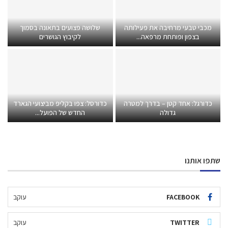
מכבי טבעי מרחיבה את פעילותה
שלושה פצועים בתאונה בסמוך
בצפון ופותחת מרפאה...
לקיבוץ הגושרים
כדורגל: אחד קטן – בדרך למטרה
כדורסל: צפו בקליפ מביצועי הגארד
גדולה
החדש של הפועל...
שתפו אותנו
FACEBOOK
עוקב
TWITTER
עוקב