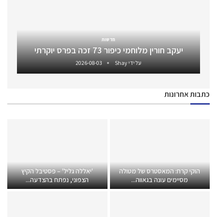
חדשות
יעקב חורין מלוחמי כיפור 73 זכה בפרס יוקרתי
על ידי
Shay
2026-08-03
כתבות אחרונות
הוקי קרח: המאסטרס של מטולה
'יאללה גליל' – פסטיבל הקיץ
מסיימים עונה בגאווה...
הצפוני, נפתח בהצדעה...