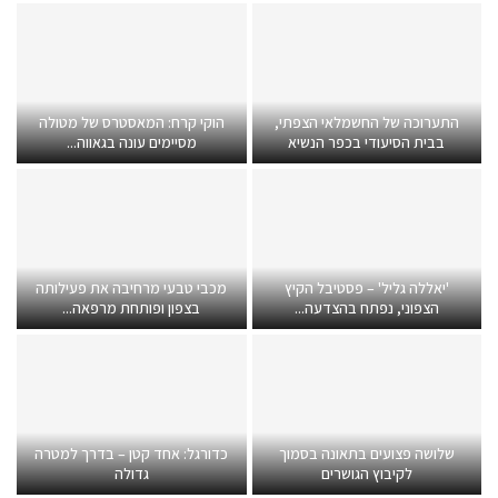
התערוכה של החשמלאי הצפתי,
הוקי קרח: המאסטרס של מטולה
בבית הסיעודי בכפר הנשיא
מסיימים עונה בגאווה...
'יאללה גליל' – פסטיבל הקיץ
מכבי טבעי מרחיבה את פעילותה
הצפוני, נפתח בהצדעה...
בצפון ופותחת מרפאה...
שלושה פצועים בתאונה בסמוך
כדורגל: אחד קטן – בדרך למטרה
לקיבוץ הגושרים
גדולה