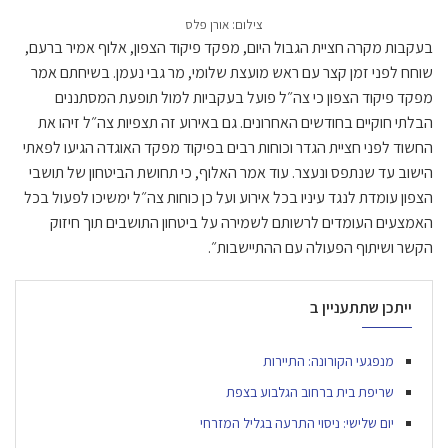
צילום: אורן פלס
בעקבות מקרה חציית הגבול היום, מפקד פיקוד הצפון, אלוף אמיר ברעם,
שוחח לפני זמן קצר עם ראש מועצת שלומי, מר גבי נעמן. בשיחתם אמר
מפקד פיקוד הצפון כי צה״ל פועל בעקביות למול תופעת המסתננים
הבלתי חוקיים בחודשים האחרונים. גם באירוע זה תצפיות צה״ל זיהו את
החשוד לפני חציית הגדר וכוחות רבים בפיקוד מפקד האוגדה הגיעו לפאתי
הישוב עד שנתפס ונעצר. עוד אמר האלוף, כי תחושת הביטחון של תושבי
הצפון עומדת לנגד עיניו בכל אירוע ועל כן כוחות צה״ל ימשיכו לפעול בכל
האמצעים העומדים לרשותם לשמירה על ביטחון התושבים תוך חיזוק
הקשר ושיתוף הפעולה עם ההתיישבות״.
ייתכן שתתעניין ב
מנפגעי הקורונה: התיירות
שריפת בית ברחוב הגלבוע בצפת
יום שלישי: ניסוי התרעה בגליל המזרחי