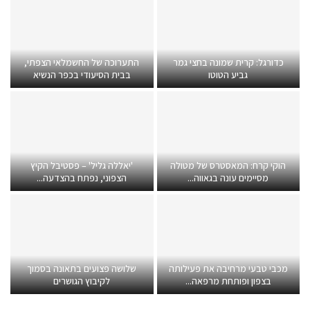
כדורגל: קרית שמונה בחצי גמר
התערוכה של החשמלאי הצפתי,
גביע הטוטו
בבית הסיעודי בכפר הנשיא
הוקי קרח: המאסטרס של מטולה
'יאללה גליל' – פסטיבל הקיץ
מסיימים עונה בגאווה...
הצפוני, נפתח בהצדעה...
מכבי טבעי מרחיבה את פעילותה
שלושה פצועים בתאונה בסמוך
בצפון ופותחת מרפאה...
לקיבוץ הגושרים