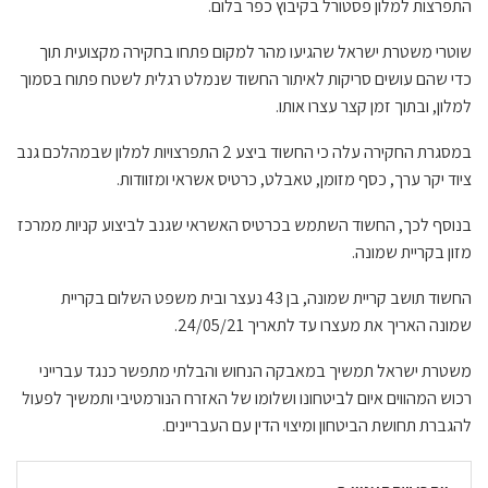
התפרצות למלון פסטורל בקיבוץ כפר בלום.
שוטרי משטרת ישראל שהגיעו מהר למקום פתחו בחקירה מקצועית תוך
כדי שהם עושים סריקות לאיתור החשוד שנמלט רגלית לשטח פתוח בסמוך
למלון, ובתוך זמן קצר עצרו אותו.
במסגרת החקירה עלה כי החשוד ביצע 2 התפרצויות למלון שבמהלכם גנב
ציוד יקר ערך, כסף מזומן, טאבלט, כרטיס אשראי ומזוודות.
בנוסף לכך, החשוד השתמש בכרטיס האשראי שגנב לביצוע קניות ממרכז
מזון בקריית שמונה.
החשוד תושב קריית שמונה, בן 43 נעצר ובית משפט השלום בקריית
שמונה האריך את מעצרו עד לתאריך 24/05/21.
משטרת ישראל תמשיך במאבקה הנחוש והבלתי מתפשר כנגד עברייני
רכוש המהווים איום לביטחונו ושלומו של האזרח הנורמטיבי ותמשיך לפעול
להגברת תחושת הביטחון ומיצוי הדין עם העבריינים.