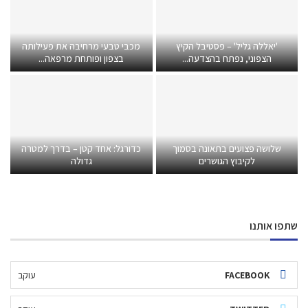
'יאללה גליל' – פסטיבל הקיץ
מכבי טבעי מרחיבה את פעילותה
הצפוני, נפתח בהצדעה...
בצפון ופותחת מרפאה...
שלושה פצועים בתאונה בסמוך
כדורגל: אחד קטן – בדרך למטרה
לקיבוץ הגושרים
גדולה
שתפו אותנו
FACEBOOK
עוקב