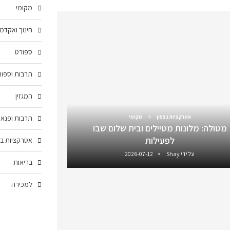
מקומי
חינוך ואקדמ
ספורט
תרבות וספור
המגזין
אטרקציות בצפון
מקומי
תרבות ופנאי
מטולה: מלונות מטיילים ובית שלום שבו
לפעילות
אטרקציות בצ
על ידי
Shay
2026-07-12
בריאות
למכירה