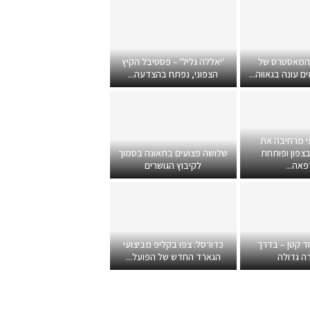
 המאסטרס של
'יאללה גליל' – פסטיבל הקיץ
 עונה בגאווה...
הצפוני, נפתח בהצדעה...
י מרחיבה את
צפון ופותחת
שלושה פצועים בתאונה בסמוך
אה...
לקיבוץ הגושרים
ד קטן – בדרך
כדורסל: צפו בקליפ מביצועי
ה גדולה
הגארד החדש של הפועל...