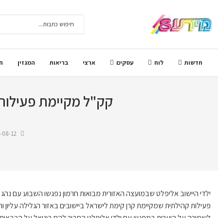
חדשות
לוח
עסקים
ארצי
בריאות
המגזין
ח
קק"ל מקיימת פעילות
-08-12
ילדי היישוב אליפלט שבמועצה האזורית מבואות חרמון נפגשו השבוע עם נהג 'י
פעילות קהילתית שמקיימת קרן קימת לישראל ביישובים באזור הגלילה עליון 
לשמירה על היערות במפגש עם ילדי אליפלט הסביר להם בוניאל על הכבאית, 