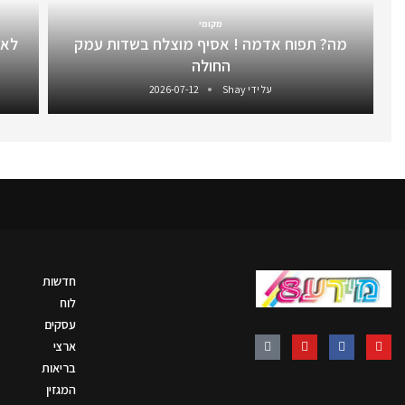
מקומי
מה? תפוח אדמה ! אסיף מוצלח בשדות עמק
לאח
החולה
על ידי
Shay
2026-07-12
חדשות
לוח
עסקים
ארצי
בריאות
המגזין