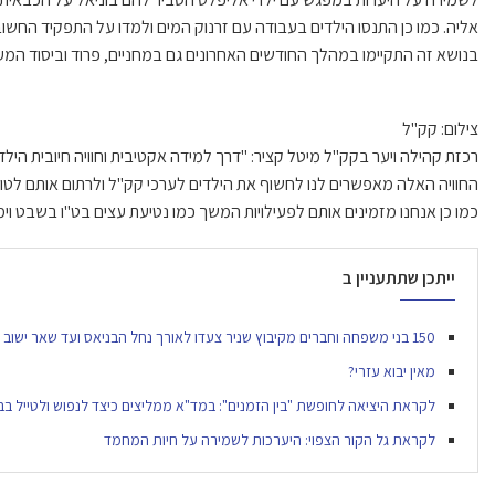
אליה. כמו כן התנסו הילדים בעבודה עם זרנוק המים ולמדו על התפקיד החש
בנושא זה התקיימו במהלך החודשים האחרונים גם במחניים, פרוד וביסוד המע
צילום: קק"ל
רכזת קהילה ויער בקק"ל מיטל קציר: "דרך למידה אקטיבית וחוויה חיובית היל
החוויה האלה מאפשרים לנו לחשוף את הילדים לערכי קק"ל ולרתום אותם לטו
כמו כן אנחנו מזמינים אותם לפעילויות המשך כמו נטיעת עצים בט"ו בשבט וימי נ
ייתכן שתתעניין ב
150 בני משפחה וחברים מקיבוץ שניר צעדו לאורך נחל הבניאס ועד שאר ישוב לכבוד נמרוד זית ז״ל
מאין יבוא עזרי?
לקראת היציאה לחופשת "בין הזמנים": במד"א ממליצים כיצד לנפוש ולטייל ב
לקראת גל הקור הצפוי: היערכות לשמירה על חיות המחמד