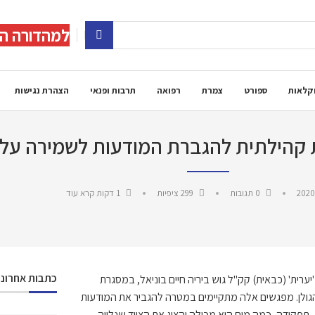
למהדורה הד
קלאות
ספורט
צמרת
רפואה
תרבות ופנאי
הצהרת נגישות
 קהילתית להגברת המודעות לשמירה על 
2020
0 תגובות
299
ציפיות
1 דקות קרא עוד
כתבות אחרונו
ערית' (כבאית) קק"ל גוש ביריה חיים בוניאל, במסגרת
והגולן. מפגשים אלה מתקיימים במטרה להגביר את המודעות
תפקידה, כמה מים היא מכילה והציג את הציוד שנלווה