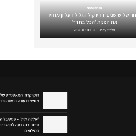
תרבות ופנאי
ר שלוש שנים: רדיו קול הגליל העליון מחזיר
את הפקת 'הכל בתדר'
על ידי
Shay
2026-07-08
הוקי קרח: המאסטרס של 
מסיימים עונה בגאווה גדו
'יאללה גליל' – פסטיבל הק
נפתח בהצדעה לתושבי הג
המילואים