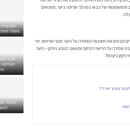
וב והמשמעותי של כבאי במהלך שריפה ביער. מפגשים
לה.
הוקי קרח:
מטולה מסיימים
דים מבינים את חשיבות השמירה על היער מפני שריפות. ימי
בת שמירה על הריאה הירוקה ומשאב הטבע הירוק – היער.
יקיון ביערות".
מכבי טבע
פעילותה ב
מרפ
כדורגל: אח
בטחה
למטר