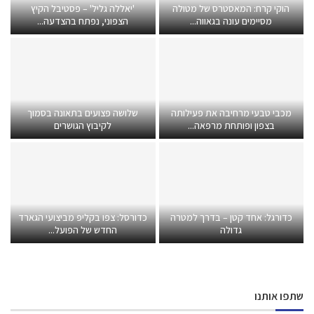
הוקי קרח: המאסטרס של מטולה
'יאללה גליל' – פסטיבל הקיץ
מסיימים עונה בגאווה...
הצפוני, נפתח בהצדעה...
מכבי טבעי מרחיבה את פעילותה
שלושה פצועים בתאונה בסמוך
בצפון ופותחת מרפאה...
לקיבוץ הגושרים
כדורגל: אחד קטן – בדרך למטרה
כדורסל: צפו בקליפ מביצועי הגארד
גדולה
החדש של הפועל...
שתפו אותנו