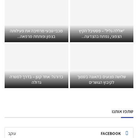
'יאללה גליל' – פסטיבל הקיץ
מכבי טבעי מרחיבה את פעילותה
הצפוני, נפתח בהצדעה...
בצפון ופותחת מרפאה...
שלושה פצועים בתאונה בסמוך
כדורגל: אחד קטן – בדרך למטרה
לקיבוץ הגושרים
גדולה
שתפו אותנו
FACEBOOK
עוקב