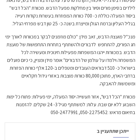
טעימות דבש גלילי איכותי, הקרנת סרט על עולם הדבורה והדבש, סדנאות
לילדים
בסימן פורים
וסיור בין מחלקות מפעל הדבש.
מכוורת "הכל דבש"
ביסוד המעלה
כוללת כ- 700 כוורות המפוזרות בעשרות נקודות רעייה
בגליל העליון וברמת הגולן ומייצרת בשנה כ- 25 טון דבש מפרחי הגליל.
מנכ"ל מועצת הדבש, זאב מידן: "כולם מוזמנים לבקר במכוורות לאורך ימי
חג הפורים, להתחפש לדבורים ולהשתתף בתחרות התחפושות של מועצת
הדבש. במכוורות ייהנו המשפחות מפעילות חינוכית ומעשירה לכל
המשפחה וילמדו על עולמן של הדבורים" אומר מידן ומציין, כי כיום פועלים
בישראל כ- 510 דבוראים העובדים ומטפלים ב-120 אלף כוורות הפזורות
ברחבי הארץ, מתוכן 80,000 כוורות מוצבות באזורי גידול חקלאיים
ומשמשות להאבקה.
מכוורת "הכל דבש", אזור תעשייה יסוד המעלה, ימי פעילות: פתוח כל ימות
השבוע ללא יום שבת. עלות: למשתתף מגיל 3- 24 שקלים. להזמנות
בתיאום מראש: 050-2275452, 050-2477991
ייתכן שתתעניין ב