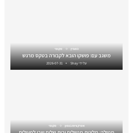
המגזין
מקומי
משגב עם: פושקו הובא לקבורה בטקס מרגש
על ידי
Shay
2026-07-31
אטרקציות בצפון
מקומי
מטולה: מלונות מטיילים ובית שלום שבו לפעילות