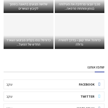
מכבי טבעי מרחיבה את פעילותה
שלושה פצועים בתאונה בסמוך
בצפון ופותחת מרפאה...
לקיבוץ הגושרים
כדורגל: אחד קטן – בדרך למטרה
כדורסל: צפו בקליפ מביצועי הגארד
גדולה
החדש של הפועל...
שתפו אותנו
FACEBOOK
עוקב
TWITTER
עוקב