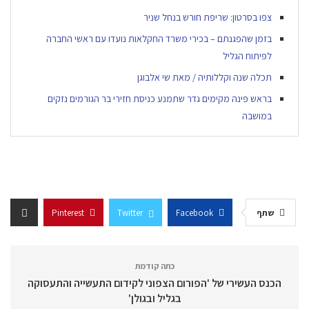
צפו בסרטון: שריפת חורש בנחל שניר
בזמן שהפגנתם – בכירי משרד החקלאות נועדו עם ראשי החברה
לפיתוח הגליל
תכלה שנה וקללותיה / מאת שי אלבוגן
בראש פינה מקימים גדר שתמנע כניסת חזירי בר הגורמים נזקים
במושבה
שתף
Facebook
Twitter
Pinterest
כתה קודמת
הכנס העשירי של 'הפורום הצפוני לקידום התעשייה והתעסוקה
בגליל ובגולן'