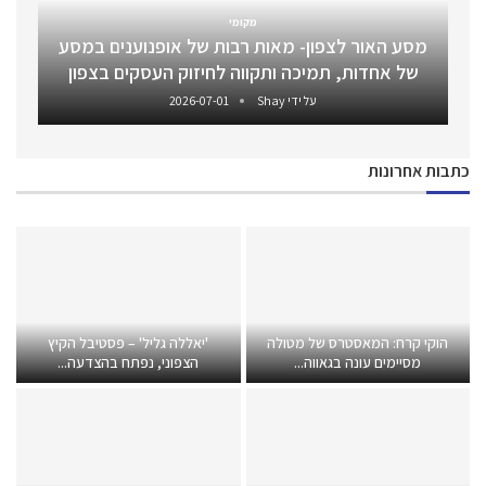
מקומי
מסע האור לצפון- מאות רבות של אופנוענים במסע
של אחדות, תמיכה ותקווה לחיזוק העסקים בצפון
על ידי
Shay
2026-07-01
כתבות אחרונות
הוקי קרח: המאסטרס של מטולה
'יאללה גליל' – פסטיבל הקיץ
מסיימים עונה בגאווה...
הצפוני, נפתח בהצדעה...