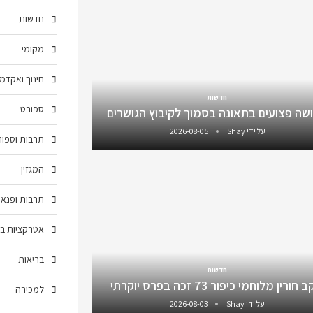
חדשות
מקומי
חינוך ואקדמ
חדשות
ספורט
שה פצועים בתאונה בסמוך לקיבוץ הגושרים
על ידי
Shay
2026-08-05
תרבות וספור
המגזין
תרבות ופנאי
אטרקציות בצ
בריאות
חדשות
חורין מלוחמי כיפור 73 זכה בפרס יוקרתי
למכירה
על ידי
Shay
2026-08-03