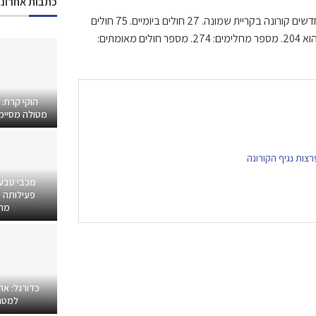
כתבות אחרונו
דיווח שני: משרד הבריאות מעדכן הבוקר (חמישי, 1/10, 07:23) על 11 חולים חדשים קורונה בקריית שמונה. 27 חולים ביומיים. 75 חולים
חדשים בשבעה ימים האחרונים. מספר החולים הפעילים בקריית שמונה כעת הוא 204. מספר מחלימים: 274. מספר חולים מאומתים:
הוקי קרח:
מטולה מסיימים
צות נגיף הקורונה
מכבי טבע
פעילותה ב
מרפ
כדורגל: אח
למטר