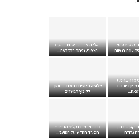
ת
 המאסטרס של
'יאללה גליל' – פסטיבל הקיץ
 עונה בגאווה...
הצפוני, נפתח בהצדעה...
י מרחיבה את
צפון ופותחת
שלושה פצועים בתאונה בסמוך
אה...
לקיבוץ הגושרים
ד קטן – בדרך
כדורסל: צפו בקליפ מביצועי
ה גדולה
הגארד החדש של הפועל...