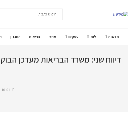
חדשות
לוח
עסקים
ארצי
בריאות
המגזין
ח
-10-01