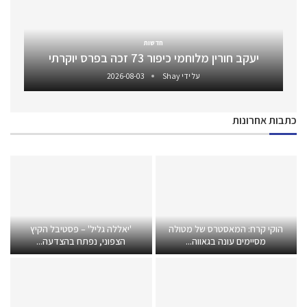
חדשות
יעקב חורין מלוחמי כיפור 73 זכה בפרס יוקרתי
על ידי
Shay
2026-08-03
כתבות אחרונות
הוקי קרח: המאסטרס של מטולה
'יאללה גליל' – פסטיבל הקיץ
מסיימים עונה בגאווה...
הצפוני, נפתח בהצדעה...