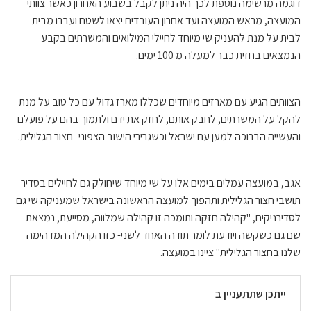
דוגמה מרשימה נוספת לכך היה ניתן לקבל בשבוע האחרון כאשר צוותי
המועצה, מראש המועצה ועד אחרון העובדים יצאו לשטח ועברו מבית
לבית על מנת להעניק שי מיוחד לחיילי המילואים והמשרתים בקבע
הנמצאים בחזית כבר למעלה מ 100 ימים.
הצוותים הגיע עם מארזים מיוחדים שכללו מארז גדול עם כל טוב על מנת
להקל על המשרתים, לחבק אותם, לחזק את ידם ולתמוך בהם על פועלם
והעשייה הברוכה למען עם ישראל וכשגרירי הישוב הצפוני- חצור הגלילית.
אגב, במועצה עמלים בימים אלו על שי מיוחד שיחולק גם לחיילים בסדיר
תושבי חצור הגלילית ותהפוך למועצה הראשונה בישראל שמעניקה שי גם
לסדירניקים, "קהילה חזקה ותומכה זו קהילה שמלווה, מסייעת, נמצאת
שם גם כשקשה ויודעת לומר תודה האחד לשני- כזו הקהילה המדהימה
שלנו בחצור הגלילית" ציינו במועצה.
ייתכן שתתעניין ב