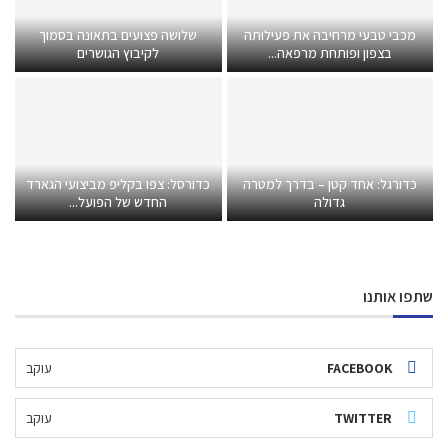
מכבי טבעי מרחיבה את פעילותה
שלושה פצועים בתאונה בסמוך
בצפון ופותחת מרפאה...
לקיבוץ הגושרים
כדורגל: אחד קטן – בדרך למטרה
כדורסל: צפו בקליפ מביצועי הגארד
גדולה
החדש של הפועל...
שתפו אותנו
FACEBOOK
עוקב
TWITTER
עוקב