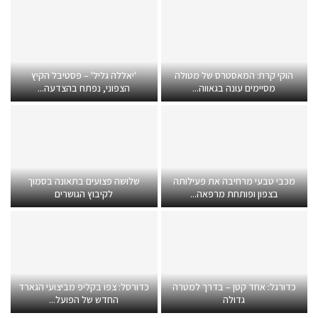
הוקי קרח: המאסטרס של מטולה
'יאללה גליל' – פסטיבל הקיץ
מסיימים עונה בגאווה...
הצפוני, נפתח בהצדעה...
מכבי טבעי מרחיבה את פעילותה
שלושה פצועים בתאונה בסמוך
בצפון ופותחת מרפאה...
לקיבוץ הגושרים
כדורגל: אחד קטן – בדרך למטרה
כדורסל: צפו בקליפ מביצועי הגארד
גדולה
החדש של הפועל...