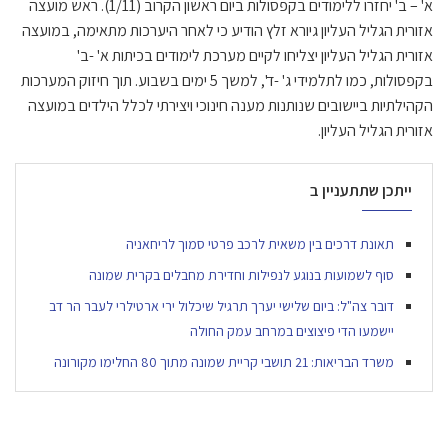
א' – ב' יחזרו ללימודים בקפסולות ביום ראשון הקרוב (1/11). ראש מועצה
אזורית הגליל העליון גיורא זלץ הודיע כי לאחר היערכות מתאימה, במועצה
אזורית הגליל העליון יצליחו לקיים מערכת לימודים בכיתות א' -ב'
בקפסולות, כמו לתלמידי ג' -ד', למשך 5 ימים בשבוע. תוך חיזוק המערכות
הקהילתיות ביישובים שנותנות מענה חינוכי ויצירתי לכלל הילדים במועצה
אזורית הגליל העליון.
ייתכן שתתעניין ב
תאונת דרכים בין משאית לרכב פרטי סמוך לריחאניה
סוף לשמועות בנוגע לנפילות וחדירת מחבלים בקרית שמונה
דובר צה"ל: ביום שלישי יערך תרגיל שיכלול ירי ארטילרי לעבר הר דב
יישמעו הדי פיצוצים במרחב עמק החולה
משרד הבריאות: 21 תושבי קריית שמונה מתוך 80 החלימו מקורונה