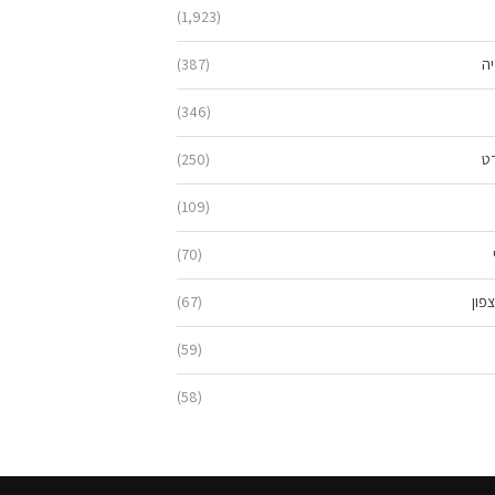
(1,923)
יה
(387)
(346)
ט
(250)
(109)
(70)
פון
(67)
(59)
(58)