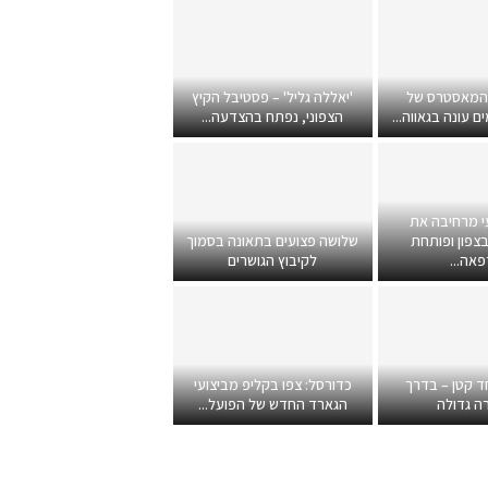
 המאסטרס של
'יאללה גליל' – פסטיבל הקיץ
 עונה בגאווה...
הצפוני, נפתח בהצדעה...
י מרחיבה את
צפון ופותחת
שלושה פצועים בתאונה בסמוך
אה...
לקיבוץ הגושרים
ד קטן – בדרך
כדורסל: צפו בקליפ מביצועי
ה גדולה
הגארד החדש של הפועל...