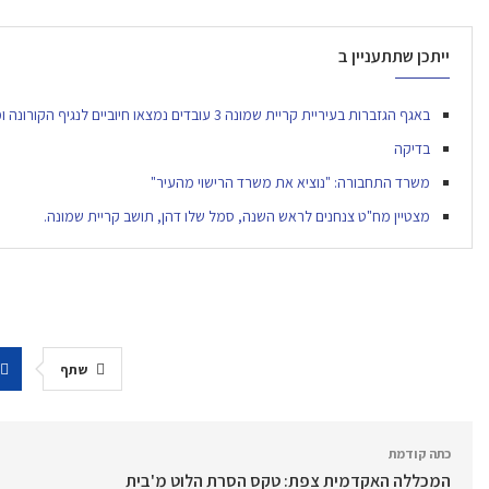
ייתכן שתתעניין ב
באגף הגזברות בעיריית קריית שמונה 3 עובדים נמצאו חיוביים לנגיף הקורונה ומספר עובדי עירייה נשלחו לבידוד
בדיקה
משרד התחבורה: "נוציא את משרד הרישוי מהעיר"
מצטיין מח"ט צנחנים לראש השנה, סמל שלו דהן, תושב קריית שמונה.
שתף
כתה קודמת
המכללה האקדמית צפת: טקס הסרת הלוט מ'בית