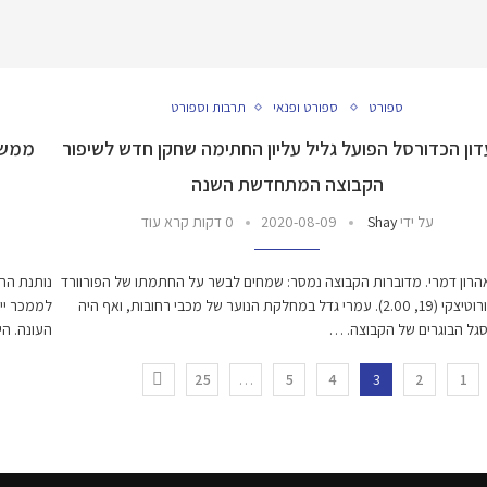
ספורט
ספורט ופנאי
תרבות וספורט
ון הכדורסל הפועל גליל עליון החתימה שחקן חדש לשיפור
ממשיכ
הקבוצה המתחדשת השנה
על ידי
Shay
2020-08-09
0 דקות קרא עוד
רון דמרי. מדוברות הקבוצה נמסר: שמחים לבשר על החתמתו של הפורוורד
נותנת החס
עמרי וורוטיצקי (19, 2.00). עמרי גדל במחלקת הנוער של מכבי רחובות, ואף היה
לממכר יי
סגל הבוגרים של הקבוצה. …
העונה. הי
25
…
5
4
3
2
1