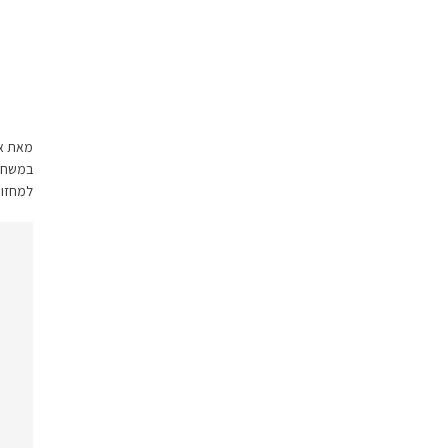
מאת אה
במשחק 
למחזור