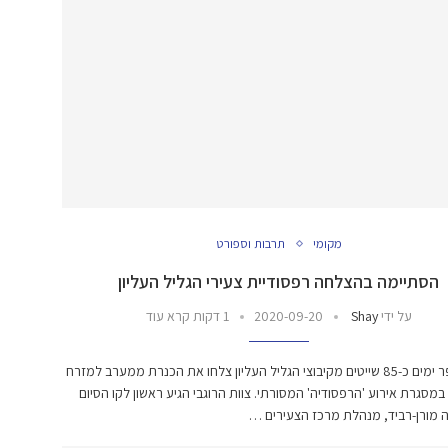
מקומי
תרבות וספורט
הסתיימה בהצלחה רפסודיית צעירי הגליל העליון
על ידי
Shay
2020-09-20
1 דקות קרא עוד
לפני מספר ימים כ-85 שייטים מקיבוצי הגליל העליון צלחו את הכנרת ממערב למזרח
מסגרת אירוע 'הרפסודיה' המסורתי. צוות הרוגבי הגיע ראשון לקו הסיום
נה מורן-רביד, מנהלת מרכז הצעירים …