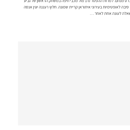
מאת אלברט מנחם. למרות ההפסד 1-0 מול מכבי חיפה במשחק הראשון של גביע
 סיבה לאופטימיות בעירוני איתוראן קריית שמונה. חלוץ רעננה יוגין אנסה
אלה לעונה אחת לאחר …