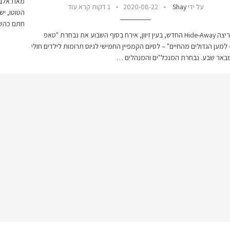
על ידי
Shay
2020-08-22
1 דקות קרא עוד
הטוטו, יש
חתם כהש
כפר הריצה Hide-Away החדש, בעין זיוון, אירח בסוף השבוע את נבחרת "טאפ
למען הגדולים מהחיים" – לסיום הקמפיין החמישי לגיוס תרומות לילדים חולי
באר שבע. נבחרת המנכל"ים והמנהלים …