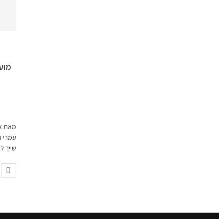
מועד
מאת אה
שייך ל