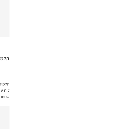
תלמיד
תלמידי
לו"ז ע
ארוחת 