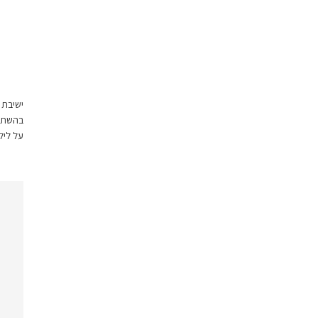
ישיבת 
בהשתתפ
על ליל