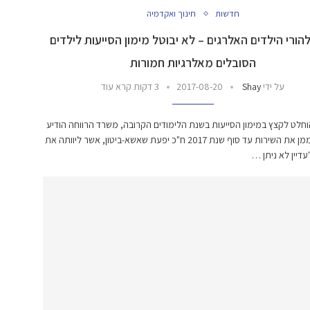
חדשות
חינוך ואקדמיה
הורי הילדים האלרגים – לא יבוטל מימון הסייעות לילדים
הסובלים מאלרגיות חמורות
על ידי
Shay
2017-08-20
3 דקות קרא עוד
חלט לקצץ במימון הסייעות בשנת הלימודים הקרובה, משרד הרווחה הודיע
כי ישוב לממן את השירות עד סוף שנת 2017 ח"כ יפעת שאשא-ביטון, אשר ליוותה את
דיין לא ניתן …