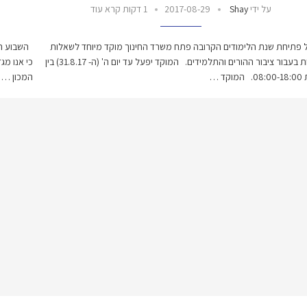
על ידי
Shay
2017-08-29
1 דקות קרא עוד
תיחת שנת הלימודים הקרובה פתח משרד החינוך מוקד מיוחד לשאלות
השבוע הם
ותשובות בעבור ציבור ההורים והתלמידים. המוקד יפעל עד יום ה' (ה- 31.8.17) בין
כי אנו מג
קד …
המכון …