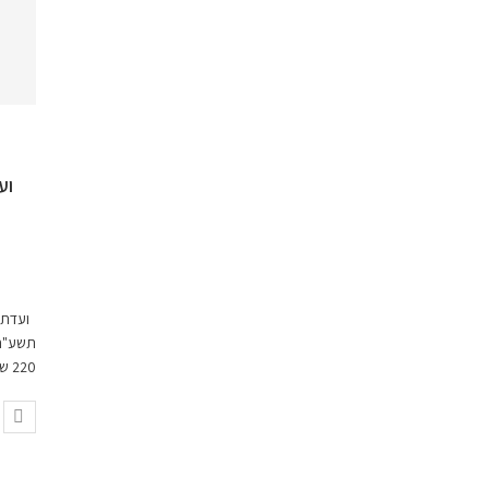
וע
ועדת ה
220 שקלים לילדי הגנים …