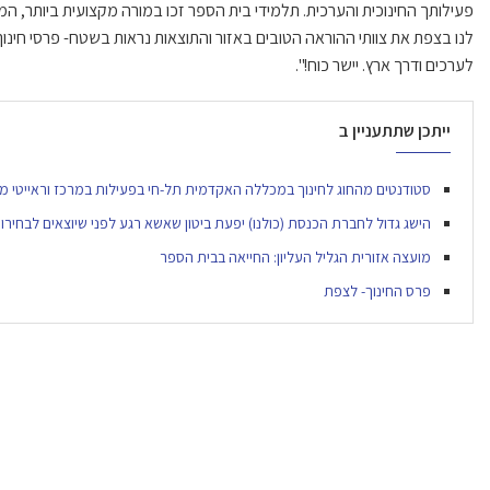
פעילותך החינוכית והערכית. תלמידי בית הספר זכו במורה מקצועית ביותר,
לנו בצפת את צוותי ההוראה הטובים באזור והתוצאות נראות בשטח- פרסי חינוך, ה
לערכים ודרך ארץ. יישר כוח!".
ייתכן שתתעניין ב
סטודנטים מהחוג לחינוך במכללה האקדמית תל-חי בפעילות במרכז וראייטי מב
הישג גדול לחברת הכנסת (כולנו) יפעת ביטון שאשא רגע לפני שיוצאים לבחירות 19
מועצה אזורית הגליל העליון: החייאה בבית הספר
פרס החינוך- לצפת