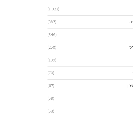
(1,923)
יה
(387)
(346)
ט
(250)
(109)
(70)
פון
(67)
(59)
(58)