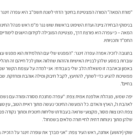
"מורת המאה" המורה המצטיינת בחינוך הדתי לשנת תשפ"ב היא עפרה זינגר 
בנימוקי הבחירה ציינה ועדת השיפוט בראשות שוש נגר מ"מ ראש מנהל החינוך 
המאה – כי עפרה היא פורצת דרך, מצטיינת המובילה לקידום הישגים לימודיים ו
החמ"ד ותכניותיו.
בתגובה לזכיה אמרה עפרה זינגר: "המפגש שלי עם התלמידות הוא מפגש עצמ
עוברות במסע שלהן לבניית האישיות והזהות שתלווה אותן לכל חייהם זה תהלי
באמון ובאהבה זו משאלת הלב שלי בעבודתי. אני למדה על עצמת הקשר שנוצר 
ממשיכות להגיע כדי לשתף, להתיעץ, לקבל חיבוק ומילה אוהבת ומחזקת. שם 
בחיים".
יפה שמש, מנהלת אולפנת אמית צפת: "עפרה מחנכת מסורה ומורה עם נשמה
לאהבת ה', הארץ והאדם. כל המעשה החינוכי נעשה מתוך ראיית הטוב, עין טו
צפת הינו צוות מסור, מקצועי שרואה בעבודתו שליחות חינוכית ומתוך נקודה פנ
שלהן מתוך נינוחות דתית לחיי תורה מלאים בשמחה".
שוקי (יהושע) אוחנה, ראש העיר צפת: "אני מברך את עופרה זינגר על הזכייה