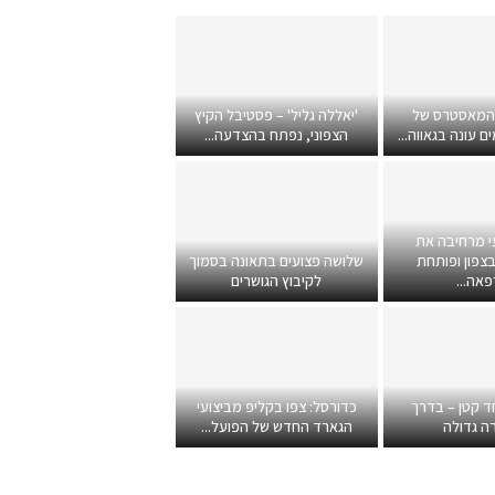
 המאסטרס של
'יאללה גליל' – פסטיבל הקיץ
 עונה בגאווה...
הצפוני, נפתח בהצדעה...
י מרחיבה את
צפון ופותחת
שלושה פצועים בתאונה בסמוך
אה...
לקיבוץ הגושרים
ד קטן – בדרך
כדורסל: צפו בקליפ מביצועי
ה גדולה
הגארד החדש של הפועל...