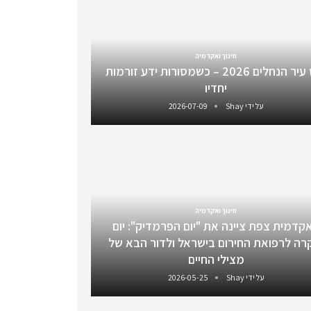
חינוך ואקדמיה
כנס עיר הנחלים 2026 – כשמסורות ידע זורמות
יחדיו
על ידי
Shay
2026-07-09
חינוך ואקדמיה
קדמית צפת ציינה את "יום הפרמדיק": יום
רה לרפואת החירום בישראל ולדור הבא של
מצילי החיים
על ידי
Shay
2026-05-25