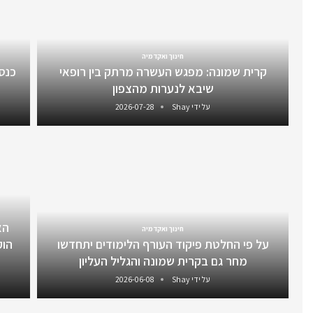
חינוך ואקדמיה
קרית שמונה: מפגש העשרה מרתק בין רופאי
שיבא לנערות מהצפון
על ידי
Shay
2026-07-28
הא
חינוך ואקדמיה
על פי החלטת פיקוד העורף הלימודים יתחדשו
הוק
מחר גם בקרית שמונה והגליל העליון
על ידי
Shay
2026-06-08