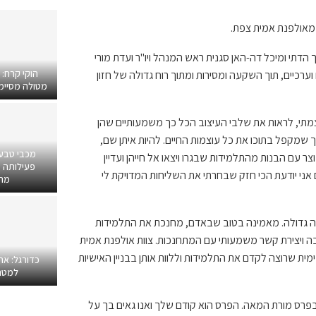
מאולפנת אמית צפת.
הדתי ומיכל דה-האן סגנית ראש המנהל ויו"ר ועדת מורי
הוקי קרח:
ערכיים, תוך השקעה ומסירות ומתוך רוח גדולה של חזון
מטולה מסיימים
תי, לראות את שלבי העיצוב הכל כך משמעותיים שהן
ך שמקפל בתוכו את כל עוצמות החיים. להיות איתן שם,
מכבי טבע
עם הבנות מהתלמידות שבגרו ויצאו אל חייהן ועדיין
פעילותה ב
אני יודעת הכי חזק שבחרתי את השליחות המדויקת לי
מרפ
 גדולה. מאמינה בטוב שבאדם, מחנכת את התלמידות
בה ויצירת קשר משמעותי עם המתחנכות. צוות אולפנת אמית
ימית שרוצה לקדם את התלמידות וללוות אותן בבניין האישיות
כדורגל: אח
למטר
 בפרס מורת המאה. הפרס הוא קודם שלך ואנו גאים בך על